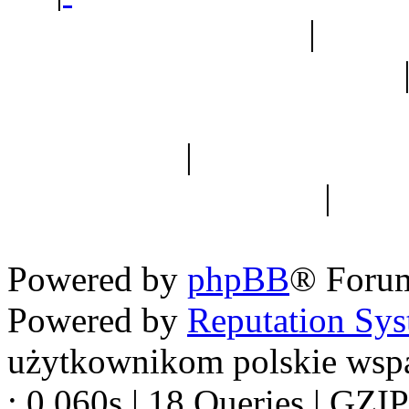
Ogród botaniczny
|
Forum
Forum geologiczne
Spis drzew
|
Strona miłoś
forum dyskusyjne
|
Ogól
Nowapolska 
Powered by
phpBB
® Foru
Powered by
Reputation Sy
użytkownikom polskie wsp
: 0.060s | 18 Queries | GZIP