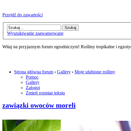
Przejdź do zawartości
Wyszukiwanie zaawansowane
Witaj na przyjaznym forum ogrodniczym! Rośliny tropikalne i egzoty
Strona główna forum
‹
Gallery
‹
Moje ulubione rośliny
Pomoc
Gallery
Zaloguj
Zmień rozmiar tekstu
zawiązki owoców moreli