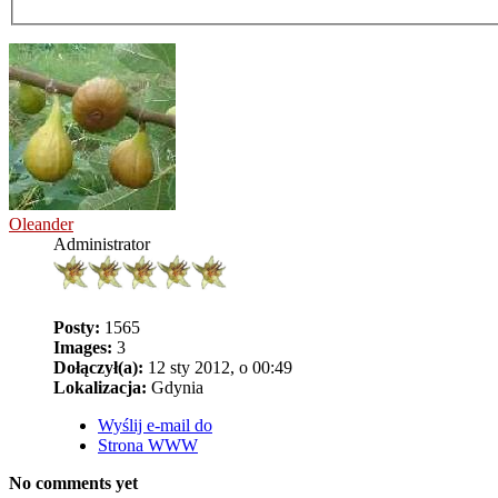
Oleander
Administrator
Posty:
1565
Images:
3
Dołączył(a):
12 sty 2012, o 00:49
Lokalizacja:
Gdynia
Wyślij e-mail do
Strona WWW
No comments yet