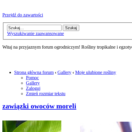
Przejdź do zawartości
Wyszukiwanie zaawansowane
Witaj na przyjaznym forum ogrodniczym! Rośliny tropikalne i egzoty
Strona główna forum
‹
Gallery
‹
Moje ulubione rośliny
Pomoc
Gallery
Zaloguj
Zmień rozmiar tekstu
zawiązki owoców moreli