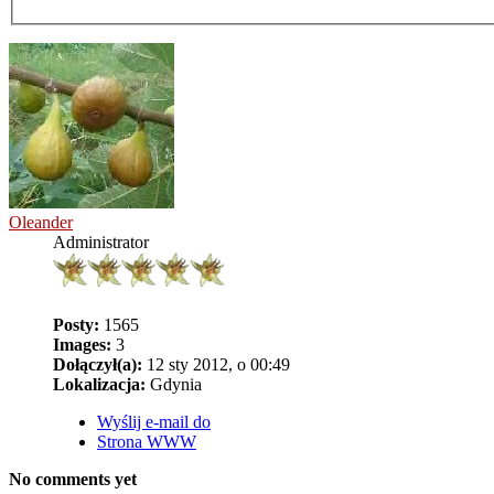
Oleander
Administrator
Posty:
1565
Images:
3
Dołączył(a):
12 sty 2012, o 00:49
Lokalizacja:
Gdynia
Wyślij e-mail do
Strona WWW
No comments yet