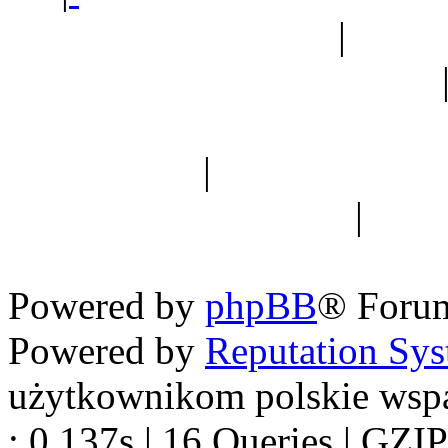
Ogród botaniczny
|
Forum
Forum geologiczne
Spis drzew
|
Strona miłoś
forum dyskusyjne
|
Ogól
Nowapolska 
Powered by
phpBB
® Foru
Powered by
Reputation Sy
użytkownikom polskie wsp
: 0.137s | 16 Queries | GZIP