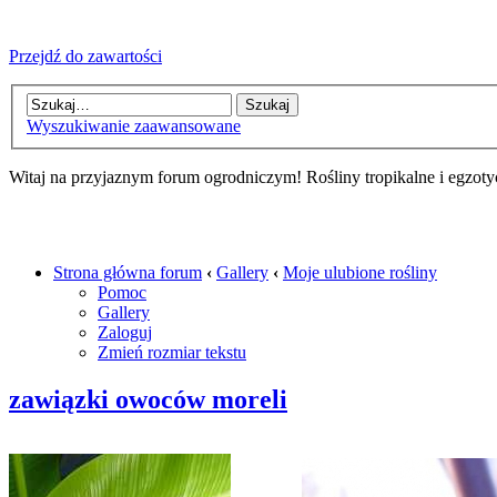
Przejdź do zawartości
Wyszukiwanie zaawansowane
Witaj na przyjaznym forum ogrodniczym! Rośliny tropikalne i egzoty
Strona główna forum
‹
Gallery
‹
Moje ulubione rośliny
Pomoc
Gallery
Zaloguj
Zmień rozmiar tekstu
zawiązki owoców moreli