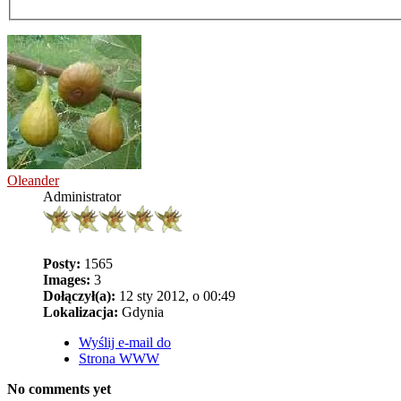
Oleander
Administrator
Posty:
1565
Images:
3
Dołączył(a):
12 sty 2012, o 00:49
Lokalizacja:
Gdynia
Wyślij e-mail do
Strona WWW
No comments yet