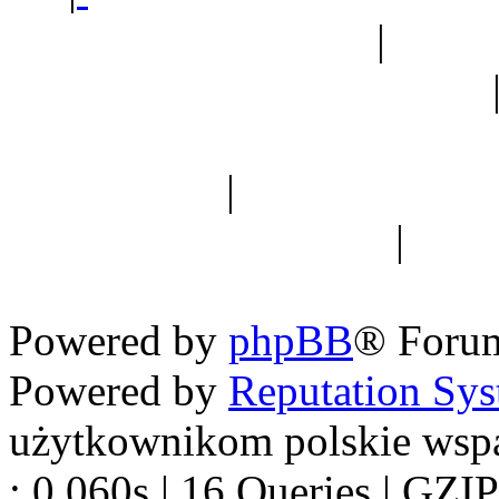
Ogród botaniczny
|
Forum
Forum geologiczne
Spis drzew
|
Strona miłoś
forum dyskusyjne
|
Ogól
Nowapolska 
Powered by
phpBB
® Foru
Powered by
Reputation Sy
użytkownikom polskie wsp
: 0.060s | 16 Queries | GZIP