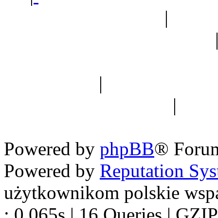
Ogród botaniczny
|
Forum
Forum geologiczne
Spis drzew
|
Strona miłoś
forum dyskusyjne
|
Ogól
Nowapolska 
Powered by
phpBB
® Foru
Powered by
Reputation Sy
użytkownikom polskie wsp
: 0.065s | 16 Queries | GZIP