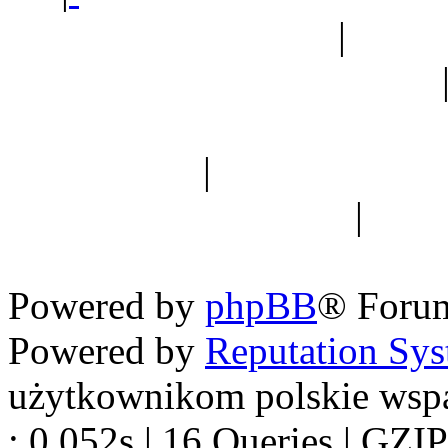
Ogród botaniczny
|
Forum
Forum geologiczne
Spis drzew
|
Strona miłoś
forum dyskusyjne
|
Ogól
Nowapolska 
Powered by
phpBB
® Foru
Powered by
Reputation Sy
użytkownikom polskie wsp
: 0.052s | 16 Queries | GZIP