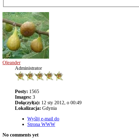
Oleander
Administrator
Posty:
1565
Images:
3
Dołączył(a):
12 sty 2012, o 00:49
Lokalizacja:
Gdynia
Wyślij e-mail do
Strona WWW
No comments yet