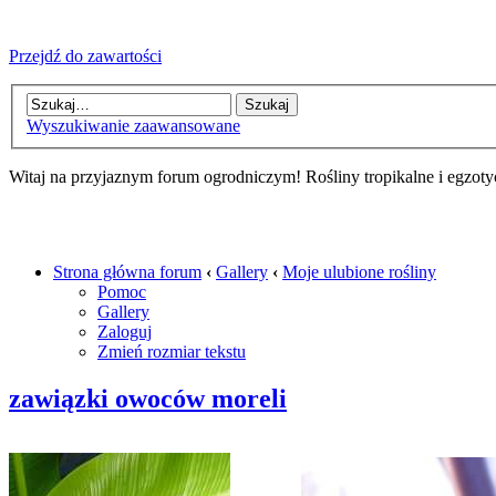
Przejdź do zawartości
Wyszukiwanie zaawansowane
Witaj na przyjaznym forum ogrodniczym! Rośliny tropikalne i egzoty
Strona główna forum
‹
Gallery
‹
Moje ulubione rośliny
Pomoc
Gallery
Zaloguj
Zmień rozmiar tekstu
zawiązki owoców moreli