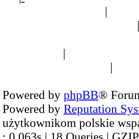
Ogród botaniczny
|
Forum
Forum geologiczne
Spis drzew
|
Strona miłoś
forum dyskusyjne
|
Ogól
Nowapolska 
Powered by
phpBB
® Foru
Powered by
Reputation Sy
użytkownikom polskie wsp
: 0.063s | 18 Queries | GZIP