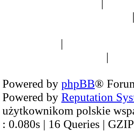
Ogród botaniczny
|
Forum
Forum geologiczne
Spis drzew
|
Strona miłoś
forum dyskusyjne
|
Ogól
Nowapolska 
Powered by
phpBB
® Foru
Powered by
Reputation Sy
użytkownikom polskie wsp
: 0.080s | 16 Queries | GZIP