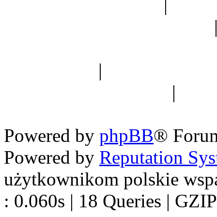
Ogród botaniczny
|
Forum
Forum geologiczne
Spis drzew
|
Strona miłoś
forum dyskusyjne
|
Ogól
Nowapolska 
Powered by
phpBB
® Foru
Powered by
Reputation Sy
użytkownikom polskie wsp
: 0.060s | 18 Queries | GZIP