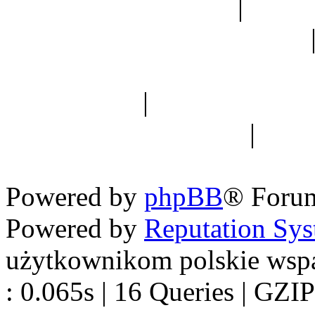
Ogród botaniczny
|
Forum
Forum geologiczne
Spis drzew
|
Strona miłoś
forum dyskusyjne
|
Ogól
Nowapolska 
Powered by
phpBB
® Foru
Powered by
Reputation Sy
użytkownikom polskie wsp
: 0.065s | 16 Queries | GZIP