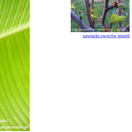
zawiązki owoców moreli