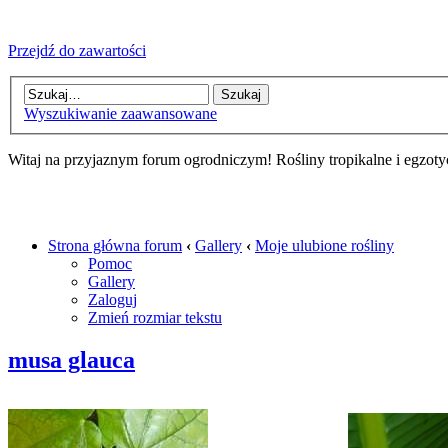
Przejdź do zawartości
Wyszukiwanie zaawansowane
Witaj na przyjaznym forum ogrodniczym! Rośliny tropikalne i egzoty
Strona główna forum
‹
Gallery
‹
Moje ulubione rośliny
Pomoc
Gallery
Zaloguj
Zmień rozmiar tekstu
musa glauca