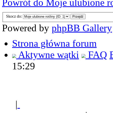
Powrót do Moje ulubione r
Skocz do:
Powered by
phpBB Gallery
Strona główna forum
Aktywne wątki
FAQ
15:29
Polec
|
Sklep ogrodniczy - na