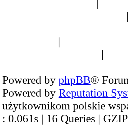
Ogród botaniczny
|
Forum
Forum geologiczne
Spis drzew
|
Strona miłoś
forum dyskusyjne
|
Ogól
Nowapolska 
Powered by
phpBB
® Foru
Powered by
Reputation Sy
użytkownikom polskie wsp
: 0.061s | 16 Queries | GZIP