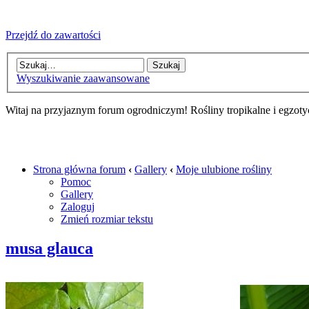
Przejdź do zawartości
Wyszukiwanie zaawansowane
Witaj na przyjaznym forum ogrodniczym! Rośliny tropikalne i egzoty
Strona główna forum
‹
Gallery
‹
Moje ulubione rośliny
Pomoc
Gallery
Zaloguj
Zmień rozmiar tekstu
musa glauca