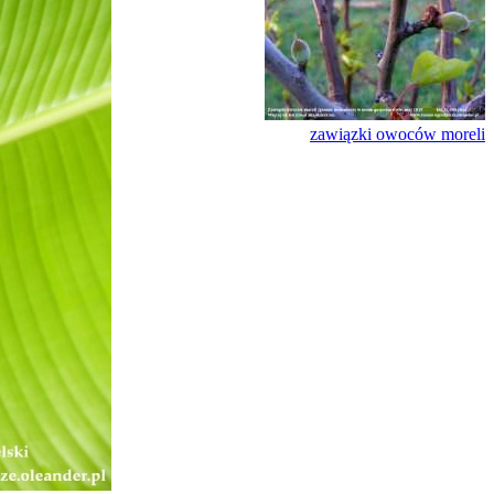
zawiązki owoców moreli