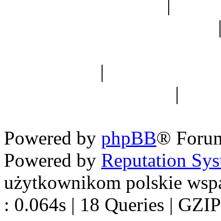
Ogród botaniczny
|
Forum
Forum geologiczne
Spis drzew
|
Strona miłoś
forum dyskusyjne
|
Ogól
Nowapolska 
Powered by
phpBB
® Foru
Powered by
Reputation Sy
użytkownikom polskie wsp
: 0.064s | 18 Queries | GZIP