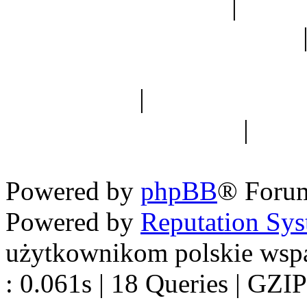
Ogród botaniczny
|
Forum
Forum geologiczne
Spis drzew
|
Strona miłoś
forum dyskusyjne
|
Ogól
Nowapolska 
Powered by
phpBB
® Foru
Powered by
Reputation Sy
użytkownikom polskie wsp
: 0.061s | 18 Queries | GZIP