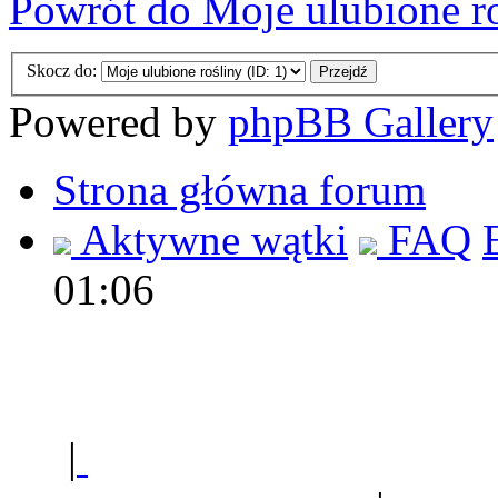
Powrót do Moje ulubione r
Skocz do:
Powered by
phpBB Gallery
Strona główna forum
Aktywne wątki
FAQ
01:06
Polec
|
Sklep ogrodniczy - na