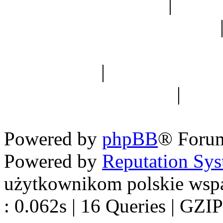
Ogród botaniczny
|
Forum
Forum geologiczne
Spis drzew
|
Strona miłoś
forum dyskusyjne
|
Ogól
Nowapolska 
Powered by
phpBB
® Foru
Powered by
Reputation Sy
użytkownikom polskie wsp
: 0.062s | 16 Queries | GZIP