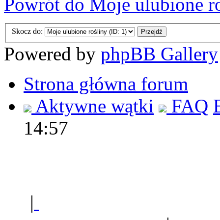
Powrót do Moje ulubione r
Skocz do:
Powered by
phpBB Gallery
Strona główna forum
Aktywne wątki
FAQ
14:57
Polec
|
Sklep ogrodniczy - na