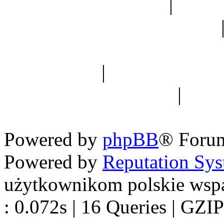
Ogród botaniczny
|
Forum
Forum geologiczne
Spis drzew
|
Strona miłoś
forum dyskusyjne
|
Ogól
Nowapolska 
Powered by
phpBB
® Foru
Powered by
Reputation Sy
użytkownikom polskie wsp
: 0.072s | 16 Queries | GZIP