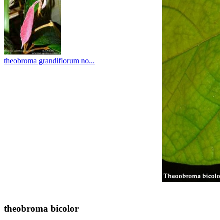
theobroma grandiflorum no...
theobroma bicolor