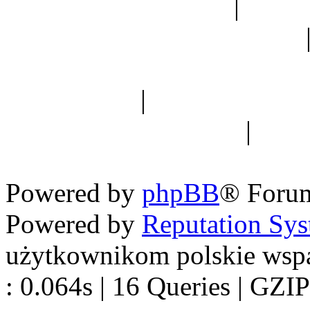
Ogród botaniczny
|
Forum
Forum geologiczne
Spis drzew
|
Strona miłoś
forum dyskusyjne
|
Ogól
Nowapolska 
Powered by
phpBB
® Foru
Powered by
Reputation Sy
użytkownikom polskie wsp
: 0.064s | 16 Queries | GZIP