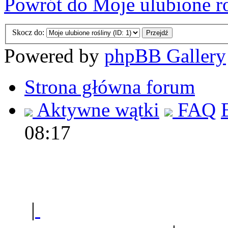
Powrót do Moje ulubione r
Skocz do:
Powered by
phpBB Gallery
Strona główna forum
Aktywne wątki
FAQ
08:17
Polec
|
Sklep ogrodniczy - na