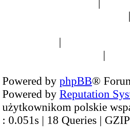
Ogród botaniczny
|
Forum
Forum geologiczne
Spis drzew
|
Strona miłoś
forum dyskusyjne
|
Ogól
Nowapolska 
Powered by
phpBB
® Foru
Powered by
Reputation Sy
użytkownikom polskie wsp
: 0.051s | 18 Queries | GZIP