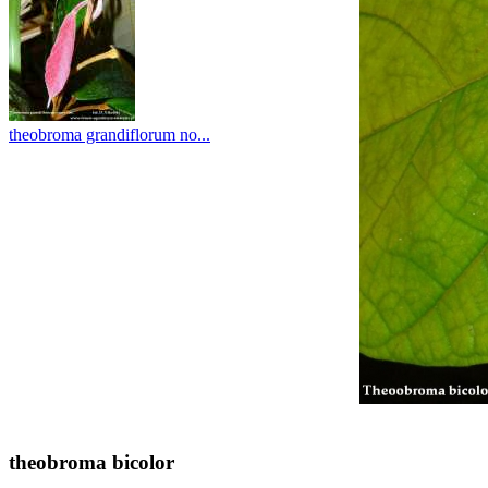
theobroma grandiflorum no...
theobroma bicolor