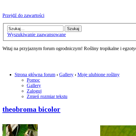
Przejdź do zawartości
Wyszukiwanie zaawansowane
Witaj na przyjaznym forum ogrodniczym! Rośliny tropikalne i egzoty
Strona główna forum
‹
Gallery
‹
Moje ulubione rośliny
Pomoc
Gallery
Zaloguj
Zmień rozmiar tekstu
theobroma bicolor