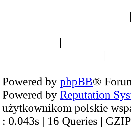
Ogród botaniczny
|
Forum
Forum geologiczne
Spis drzew
|
Strona miłoś
forum dyskusyjne
|
Ogól
Nowapolska 
Powered by
phpBB
® Foru
Powered by
Reputation Sy
użytkownikom polskie wsp
: 0.043s | 16 Queries | GZIP