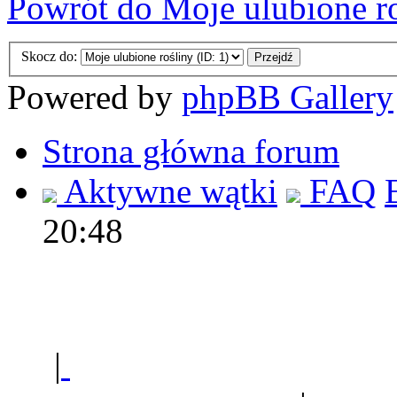
Powrót do Moje ulubione r
Skocz do:
Powered by
phpBB Gallery
Strona główna forum
Aktywne wątki
FAQ
20:48
Polec
|
Sklep ogrodniczy - na