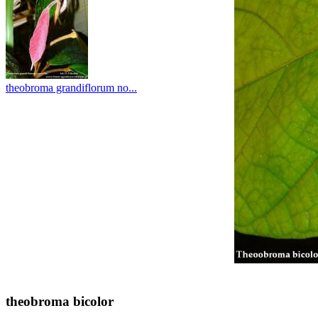
theobroma grandiflorum no...
theobroma bicolor