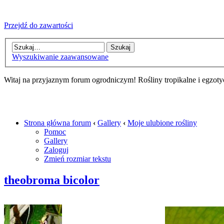
Przejdź do zawartości
Wyszukiwanie zaawansowane
Witaj na przyjaznym forum ogrodniczym! Rośliny tropikalne i egzoty
Strona główna forum
‹
Gallery
‹
Moje ulubione rośliny
Pomoc
Gallery
Zaloguj
Zmień rozmiar tekstu
theobroma bicolor