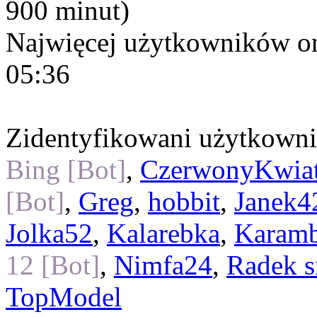
900 minut)
Najwięcej użytkowników on
05:36
Zidentyfikowani użytkown
Bing [Bot]
,
CzerwonyKwiat
[Bot]
,
Greg
,
hobbit
,
Janek4
Jolka52
,
Kalarebka
,
Karam
12 [Bot]
,
Nimfa24
,
Radek s
TopModel