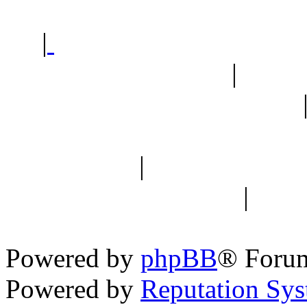
|
Sklep ogrodniczy - na
Ogród botaniczny
|
Forum
Forum geologiczne
Spis drzew
|
Strona miłoś
forum dyskusyjne
|
Ogól
Nowapolska 
Powered by
phpBB
® Foru
Powered by
Reputation Sy