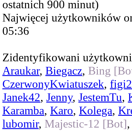
ostatnich 900 minut)
Najwięcej użytkowników on
05:36
Zidentyfikowani użytkown
Araukar
,
Biegacz
,
Bing [Bo
CzerwonyKwiatuszek
,
figi
Janek42
,
Jenny
,
JestemTu
,
Karamba
,
Karo
,
Kolega
,
Kr
lubomir
,
Majestic-12 [Bot]