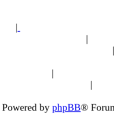
Polec
|
Sklep ogrodniczy - na
Ogród botaniczny
|
Forum
Forum geologiczne
Spis drzew
|
Strona miłoś
forum dyskusyjne
|
Ogól
Nowapolska 
Powered by
phpBB
® Foru