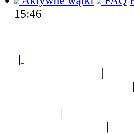
Aktywne wątki
FAQ
15:46
Polec
|
Sklep ogrodniczy - na
Ogród botaniczny
|
Forum
Forum geologiczne
Spis drzew
|
Strona miłoś
forum dyskusyjne
|
Ogól