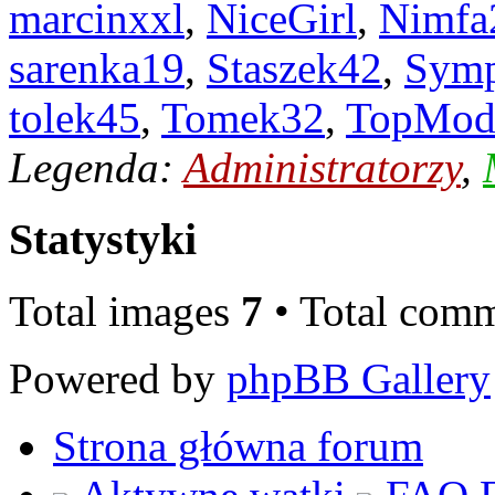
marcinxxl
,
NiceGirl
,
Nimfa
sarenka19
,
Staszek42
,
Symp
tolek45
,
Tomek32
,
TopMod
Legenda:
Administratorzy
,
Statystyki
Total images
7
• Total com
Powered by
phpBB Gallery
Strona główna forum