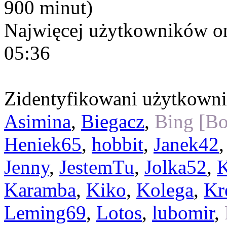
900 minut)
Najwięcej użytkowników on
05:36
Zidentyfikowani użytkown
Asimina
,
Biegacz
,
Bing [Bo
Heniek65
,
hobbit
,
Janek42
Jenny
,
JestemTu
,
Jolka52
,
K
Karamba
,
Kiko
,
Kolega
,
Kr
Leming69
,
Lotos
,
lubomir
,