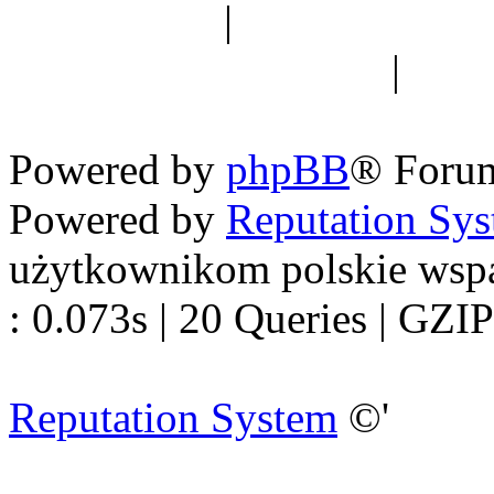
Spis drzew
|
Strona miłoś
forum dyskusyjne
|
Ogól
Nowapolska 
Powered by
phpBB
® Foru
Powered by
Reputation Sy
użytkownikom polskie wsp
: 0.073s | 20 Queries | GZIP
Reputation System
©'