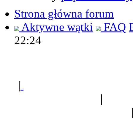
Strona główna forum
Aktywne wątki
FAQ
22:24
Polec
|
Sklep ogrodniczy - na
Ogród botaniczny
|
Forum
Forum geologiczne