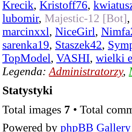
Krecik
,
Kristoff76
,
kwiatus
lubomir
,
Majestic-12 [Bot]
marcinxxl
,
NiceGirl
,
Nimfa
sarenka19
,
Staszek42
,
Symp
TopModel
,
VASHI
,
wielki 
Legenda:
Administratorzy
,
Statystyki
Total images
7
• Total com
Powered by
phpBB Gallery