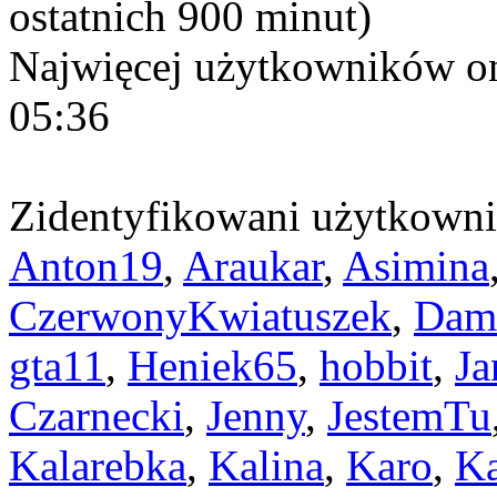
ostatnich 900 minut)
Najwięcej użytkowników on
05:36
Zidentyfikowani użytkown
Anton19
,
Araukar
,
Asimina
CzerwonyKwiatuszek
,
Dam
gta11
,
Heniek65
,
hobbit
,
Ja
Czarnecki
,
Jenny
,
JestemTu
Kalarebka
,
Kalina
,
Karo
,
Ka