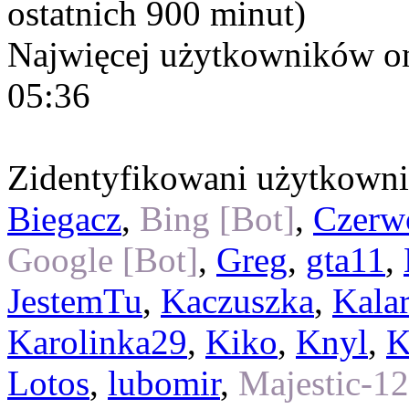
ostatnich 900 minut)
Najwięcej użytkowników on
05:36
Zidentyfikowani użytkown
Biegacz
,
Bing [Bot]
,
Czerw
Google [Bot]
,
Greg
,
gta11
,
JestemTu
,
Kaczuszka
,
Kala
Karolinka29
,
Kiko
,
Knyl
,
K
Lotos
,
lubomir
,
Majestic-12