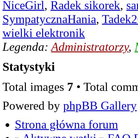
NiceGirl
,
Radek sikorek
,
sa
SympatycznaHania
,
Tadek2
wielki elektronik
Legenda:
Administratorzy
,
Statystyki
Total images
7
• Total com
Powered by
phpBB Gallery
Strona główna forum