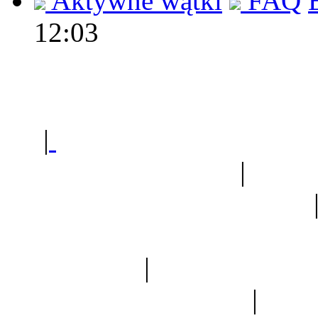
Aktywne wątki
FAQ
12:03
Polec
|
Sklep ogrodniczy - na
Ogród botaniczny
|
Forum
Forum geologiczne
Spis drzew
|
Strona miłoś
forum dyskusyjne
|
Ogól