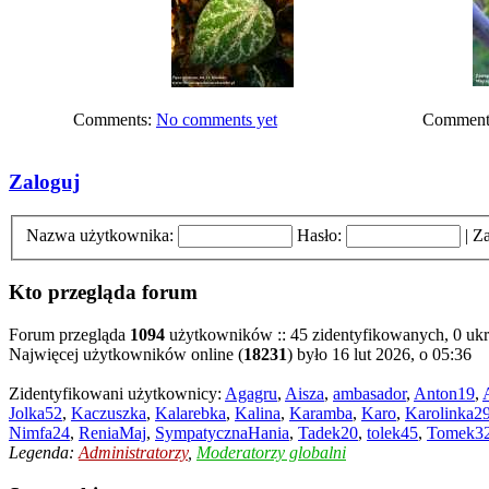
Comments:
No comments yet
Comment
Zaloguj
Nazwa użytkownika:
Hasło:
|
Za
Kto przegląda forum
Forum przegląda
1094
użytkowników :: 45 zidentyfikowanych, 0 ukry
Najwięcej użytkowników online (
18231
) było 16 lut 2026, o 05:36
Zidentyfikowani użytkownicy:
Agagru
,
Aisza
,
ambasador
,
Anton19
,
Jolka52
,
Kaczuszka
,
Kalarebka
,
Kalina
,
Karamba
,
Karo
,
Karolinka2
Nimfa24
,
ReniaMaj
,
SympatycznaHania
,
Tadek20
,
tolek45
,
Tomek3
Legenda:
Administratorzy
,
Moderatorzy globalni