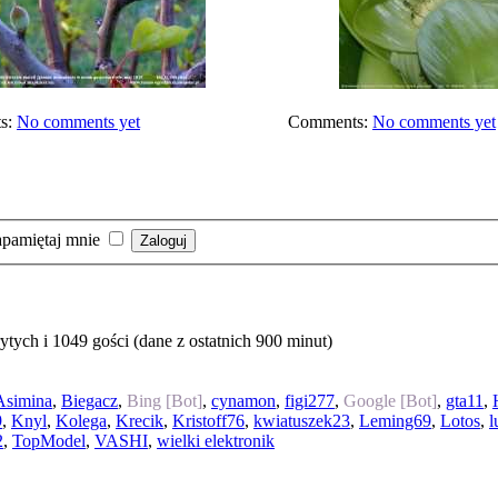
s:
No comments yet
Comments:
No comments yet
pamiętaj mnie
tych i 1049 gości (dane z ostatnich 900 minut)
Asimina
,
Biegacz
,
Bing [Bot]
,
cynamon
,
figi277
,
Google [Bot]
,
gta11
,
9
,
Knyl
,
Kolega
,
Krecik
,
Kristoff76
,
kwiatuszek23
,
Leming69
,
Lotos
,
l
2
,
TopModel
,
VASHI
,
wielki elektronik