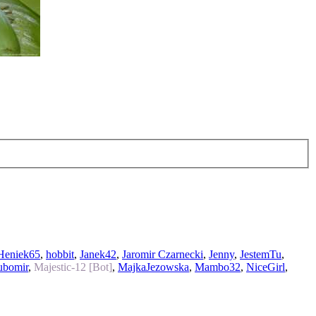
Heniek65
,
hobbit
,
Janek42
,
Jaromir Czarnecki
,
Jenny
,
JestemTu
,
ubomir
,
Majestic-12 [Bot]
,
MajkaJezowska
,
Mambo32
,
NiceGirl
,