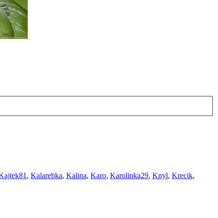
Kajtek81
,
Kalarebka
,
Kalina
,
Karo
,
Karolinka29
,
Knyl
,
Krecik
,