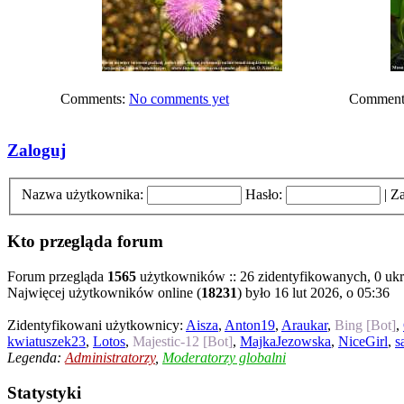
Comments:
No comments yet
Comment
Zaloguj
Nazwa użytkownika:
Hasło:
|
Za
Kto przegląda forum
Forum przegląda
1565
użytkowników :: 26 zidentyfikowanych, 0 ukry
Najwięcej użytkowników online (
18231
) było 16 lut 2026, o 05:36
Zidentyfikowani użytkownicy:
Aisza
,
Anton19
,
Araukar
,
Bing [Bot]
,
kwiatuszek23
,
Lotos
,
Majestic-12 [Bot]
,
MajkaJezowska
,
NiceGirl
,
s
Legenda:
Administratorzy
,
Moderatorzy globalni
Statystyki