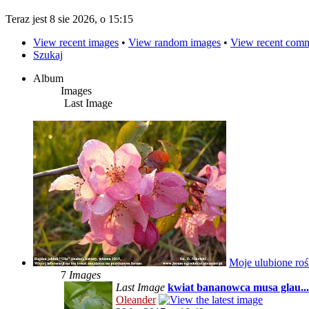
Teraz jest 8 sie 2026, o 15:15
View recent images
•
View random images
•
View recent com
Szukaj
Album
Images
Last Image
Moje ulubione roś
7
Images
Last Image
kwiat bananowca musa glau...
Oleander