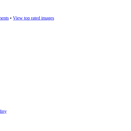
ments
•
View top rated images
liny