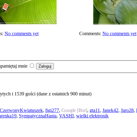
s:
No comments yet
Comments:
No comments yet
pamiętaj mnie
tych i 1539 gości (dane z ostatnich 900 minut)
CzerwonyKwiatuszek
,
figi277
,
Google [Bot]
,
gta11
,
Janek42
,
Jaro28
,
arenka19
,
SympatycznaHania
,
VASHI
,
wielki elektronik