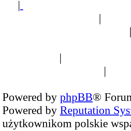
|
Sklep ogrodniczy - na
Ogród botaniczny
|
Forum
Forum geologiczne
Spis drzew
|
Strona miłoś
forum dyskusyjne
|
Ogól
Nowapolska 
Powered by
phpBB
® Foru
Powered by
Reputation Sy
użytkownikom polskie wsp