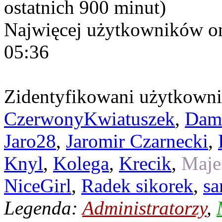
ostatnich 900 minut)
Najwięcej użytkowników on
05:36
Zidentyfikowani użytkown
CzerwonyKwiatuszek
,
Dam
Jaro28
,
Jaromir Czarnecki
,
Knyl
,
Kolega
,
Krecik
,
Maje
NiceGirl
,
Radek sikorek
,
sa
Legenda:
Administratorzy
,