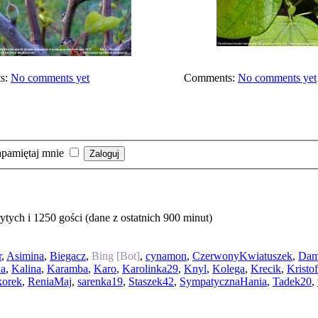
s:
No comments yet
Comments:
No comments yet
pamiętaj mnie
tych i 1250 gości (dane z ostatnich 900 minut)
r
,
Asimina
,
Biegacz
,
Bing [Bot]
,
cynamon
,
CzerwonyKwiatuszek
,
Da
ka
,
Kalina
,
Karamba
,
Karo
,
Karolinka29
,
Knyl
,
Kolega
,
Krecik
,
Kristo
korek
,
ReniaMaj
,
sarenka19
,
Staszek42
,
SympatycznaHania
,
Tadek20
,