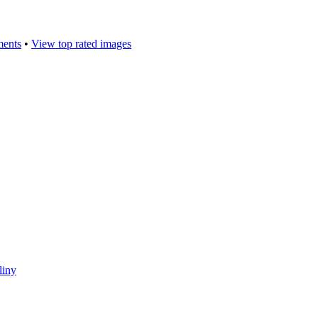
ments
•
View top rated images
liny