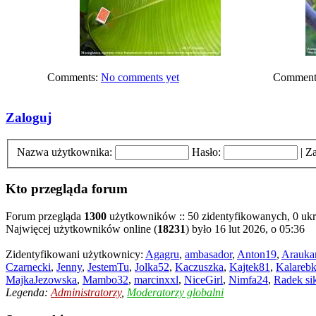
Comments:
No comments yet
Comment
Zaloguj
Nazwa użytkownika:
Hasło:
|
Za
Kto przegląda forum
Forum przegląda
1300
użytkowników :: 50 zidentyfikowanych, 0 ukry
Najwięcej użytkowników online (
18231
) było 16 lut 2026, o 05:36
Zidentyfikowani użytkownicy:
Agagru
,
ambasador
,
Anton19
,
Arauka
Czarnecki
,
Jenny
,
JestemTu
,
Jolka52
,
Kaczuszka
,
Kajtek81
,
Kalareb
MajkaJezowska
,
Mambo32
,
marcinxxl
,
NiceGirl
,
Nimfa24
,
Radek si
Legenda:
Administratorzy
,
Moderatorzy globalni