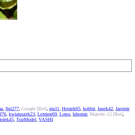
ma
,
figi277
,
Google [Bot]
,
gta11
,
Heniek65
,
hobbit
,
Janek42
,
Jaromir
ff76
,
kwiatuszek23
,
Leming69
,
Lotos
,
lubomir
,
Majestic-12 [Bot]
,
tolek45
,
TopModel
,
VASHI