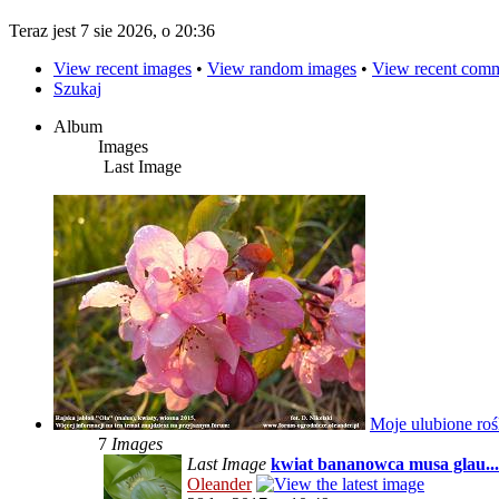
Teraz jest 7 sie 2026, o 20:36
View recent images
•
View random images
•
View recent com
Szukaj
Album
Images
Last Image
Moje ulubione roś
7
Images
Last Image
kwiat bananowca musa glau...
Oleander