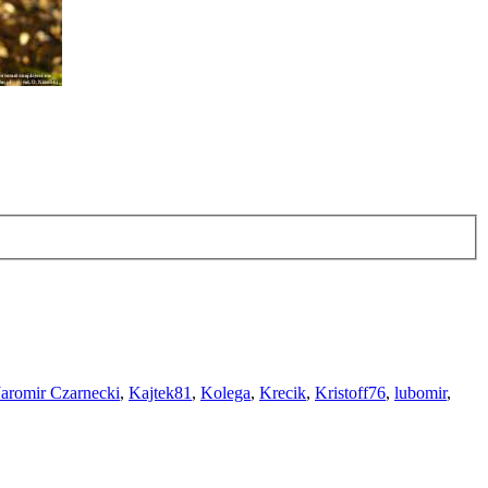
Jaromir Czarnecki
,
Kajtek81
,
Kolega
,
Krecik
,
Kristoff76
,
lubomir
,