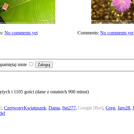
s:
No comments yet
Comments:
No comments yet
pamiętaj mnie
ych i 1105 gości (dane z ostatnich 900 minut)
]
,
CzerwonyKwiatuszek
,
Dama
,
figi277
,
Google [Bot]
,
Greg
,
Jaro28
,
del