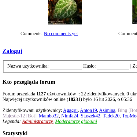
Comments:
No comments yet
Comment
Zaloguj
Nazwa użytkownika:
Hasło:
|
Za
Kto przegląda forum
Forum przegląda
1127
użytkowników :: 22 zidentyfikowanych, 0 ukryt
Najwięcej użytkowników online (
18231
) było 16 lut 2026, o 05:36
Zidentyfikowani użytkownicy:
Agagru
,
Anton19
,
Asimina
,
Bing [Bot
Majestic-12 [Bot]
,
Mambo32
,
Nimfa24
,
Staszek42
,
Tadek20
,
TopMo
Legenda:
Administratorzy
,
Moderatorzy globalni
Statystyki