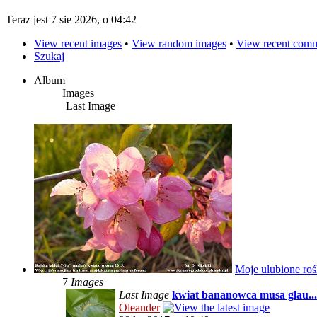
Teraz jest 7 sie 2026, o 04:42
View recent images
•
View random images
•
View recent com
Szukaj
Album
Images
Last Image
Moje ulubione roś
7
Images
Last Image
kwiat bananowca musa glau...
Oleander