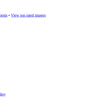
ments
•
View top rated images
liny