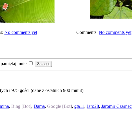
s:
No comments yet
Comments:
No comments yet
pamiętaj mnie
ch i 975 gości (dane z ostatnich 900 minut)
mina
,
Bing [Bot]
,
Dama
,
Google [Bot]
,
gta11
,
Jaro28
,
Jaromir Czarnec