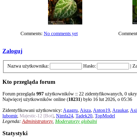
Comments:
No comments yet
Comment
Zaloguj
Nazwa użytkownika:
Hasło:
|
Za
Kto przegląda forum
Forum przegląda
997
użytkowników :: 22 zidentyfikowanych, 0 ukryty
Najwięcej użytkowników online (
18231
) było 16 lut 2026, o 05:36
Zidentyfikowani użytkownicy:
Agagru
,
Aisza
,
Anton19
,
Araukar
,
Asi
lubomir
,
Majestic-12 [Bot]
,
Nimfa24
,
Tadek20
,
TopModel
Legenda:
Administratorzy
,
Moderatorzy globalni
Statystyki