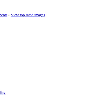
ments
•
View top rated images
liny