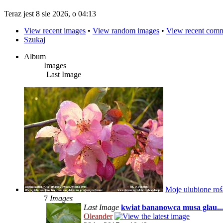
Teraz jest 8 sie 2026, o 04:13
View recent images
•
View random images
•
View recent com
Szukaj
Album
Images
Last Image
Moje ulubione roś
7
Images
Last Image
kwiat bananowca musa glau...
Oleander