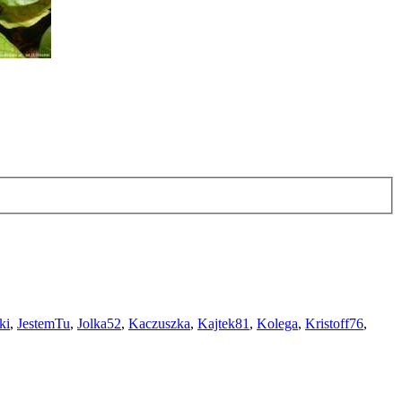
ki
,
JestemTu
,
Jolka52
,
Kaczuszka
,
Kajtek81
,
Kolega
,
Kristoff76
,