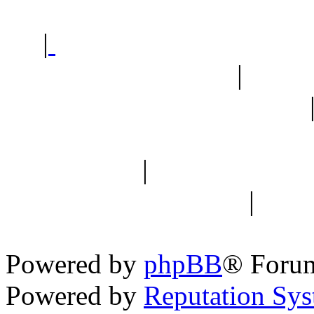
|
Sklep ogrodniczy - na
Ogród botaniczny
|
Forum
Forum geologiczne
Spis drzew
|
Strona miłoś
forum dyskusyjne
|
Ogól
Nowapolska 
Powered by
phpBB
® Foru
Powered by
Reputation Sy