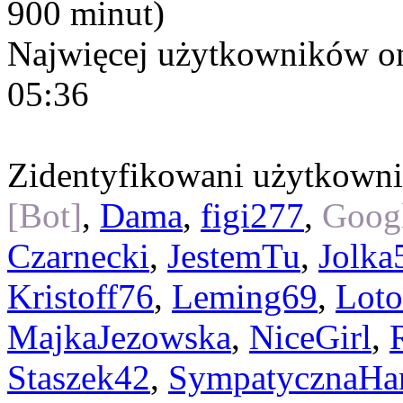
900 minut)
Najwięcej użytkowników on
05:36
Zidentyfikowani użytkown
[Bot]
,
Dama
,
figi277
,
Googl
Czarnecki
,
JestemTu
,
Jolka
Kristoff76
,
Leming69
,
Loto
MajkaJezowska
,
NiceGirl
,
Staszek42
,
SympatycznaHa