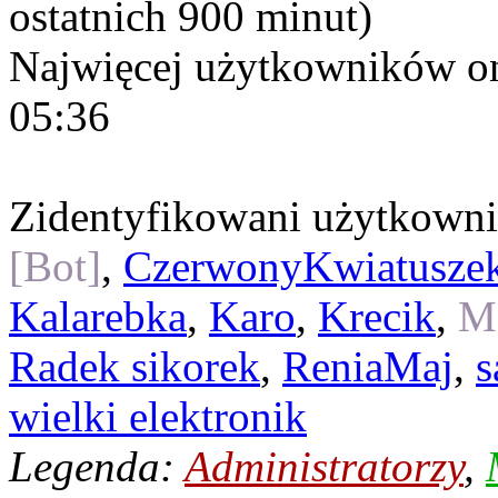
ostatnich 900 minut)
Najwięcej użytkowników on
05:36
Zidentyfikowani użytkown
[Bot]
,
CzerwonyKwiatusze
Kalarebka
,
Karo
,
Krecik
,
Ma
Radek sikorek
,
ReniaMaj
,
s
wielki elektronik
Legenda:
Administratorzy
,