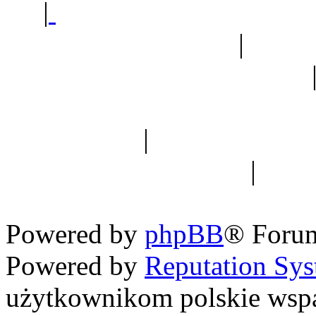
|
Sklep ogrodniczy - na
Ogród botaniczny
|
Forum
Forum geologiczne
Spis drzew
|
Strona miłoś
forum dyskusyjne
|
Ogól
Nowapolska 
Powered by
phpBB
® Foru
Powered by
Reputation Sy
użytkownikom polskie wsp