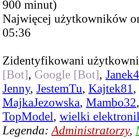
900 minut)
Najwięcej użytkowników on
05:36
Zidentyfikowani użytkown
[Bot]
,
Google [Bot]
,
Janek
Jenny
,
JestemTu
,
Kajtek81
MajkaJezowska
,
Mambo32
TopModel
,
wielki elektroni
Legenda:
Administratorzy
,