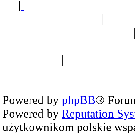
|
Sklep ogrodniczy - na
Ogród botaniczny
|
Forum
Forum geologiczne
Spis drzew
|
Strona miłoś
forum dyskusyjne
|
Ogól
Nowapolska 
Powered by
phpBB
® Foru
Powered by
Reputation Sy
użytkownikom polskie wsp