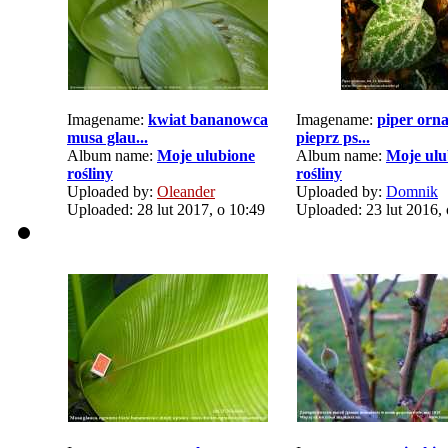
Imagename:
kwiat bananowca
Imagename:
piper orn
musa glau...
pieprz ps...
Album name:
Moje ulubione
Album name:
Moje ulu
rośliny
rośliny
Uploaded by:
Oleander
Uploaded by:
Domnik
Uploaded: 28 lut 2017, o 10:49
Uploaded: 23 lut 2016, 