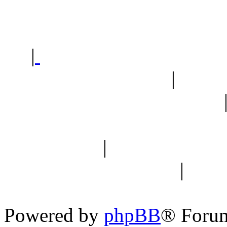
Polec
|
Sklep ogrodniczy - na
Ogród botaniczny
|
Forum
Forum geologiczne
Spis drzew
|
Strona miłoś
forum dyskusyjne
|
Ogól
Nowapolska 
Powered by
phpBB
® Foru