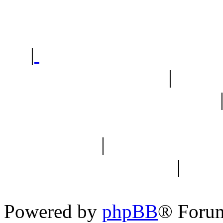
Polec
|
Sklep ogrodniczy - na
Ogród botaniczny
|
Forum
Forum geologiczne
Spis drzew
|
Strona miłoś
forum dyskusyjne
|
Ogól
Nowapolska 
Powered by
phpBB
® Foru