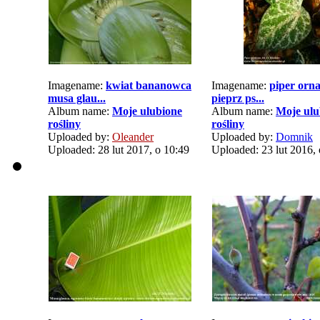
Imagename:
kwiat bananowca
Imagename:
piper orn
musa glau...
pieprz ps...
Album name:
Moje ulubione
Album name:
Moje ulu
rośliny
rośliny
Uploaded by:
Oleander
Uploaded by:
Domnik
Uploaded: 28 lut 2017, o 10:49
Uploaded: 23 lut 2016, 