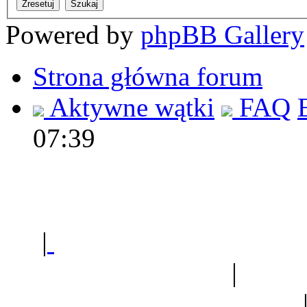
Powered by
phpBB Gallery
Strona główna forum
Aktywne wątki
FAQ
07:39
Polec
|
Sklep ogrodniczy - na
Ogród botaniczny
|
Forum
Forum geologiczne