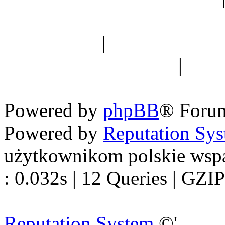
Spis drzew
|
Strona miłoś
forum dyskusyjne
|
Ogól
Nowapolska 
Powered by
phpBB
® Foru
Powered by
Reputation Sy
użytkownikom polskie wsp
: 0.032s | 12 Queries | GZIP
Reputation System
©'