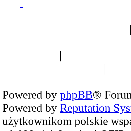
|
Sklep ogrodniczy - na
Ogród botaniczny
|
Forum
Forum geologiczne
Spis drzew
|
Strona miłoś
forum dyskusyjne
|
Ogól
Nowapolska 
Powered by
phpBB
® Foru
Powered by
Reputation Sy
użytkownikom polskie wsp