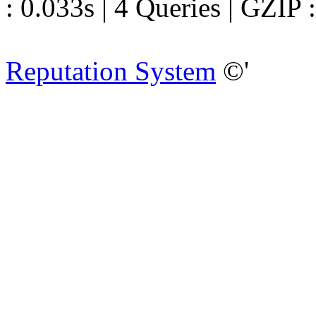
: 0.033s | 4 Queries | GZIP 
Reputation System
©'