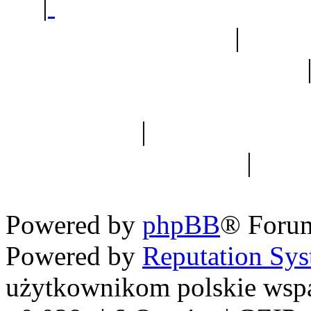
|
Sklep ogrodniczy - na
Ogród botaniczny
|
Forum
Forum geologiczne
Spis drzew
|
Strona miłoś
forum dyskusyjne
|
Ogól
Nowapolska 
Powered by
phpBB
® Foru
Powered by
Reputation Sy
użytkownikom polskie wsp