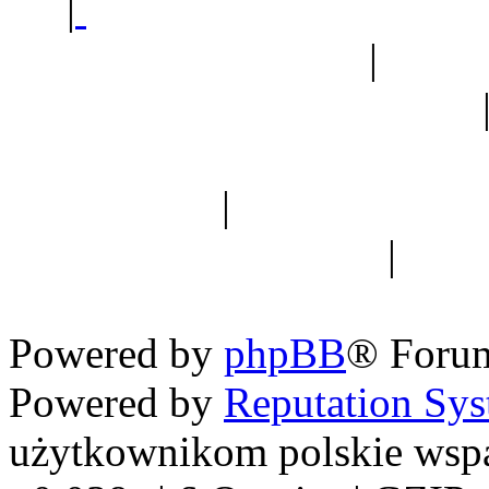
|
Sklep ogrodniczy - na
Ogród botaniczny
|
Forum
Forum geologiczne
Spis drzew
|
Strona miłoś
forum dyskusyjne
|
Ogól
Nowapolska 
Powered by
phpBB
® Foru
Powered by
Reputation Sy
użytkownikom polskie wsp