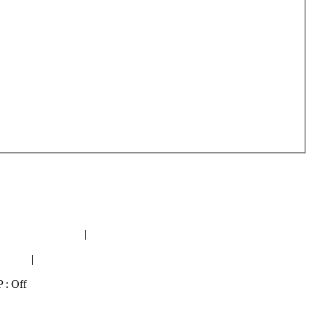
orum geologiczne
|
Topical seeds and plants
iolog"
|
Nowapolska forum polityczne
P : Off