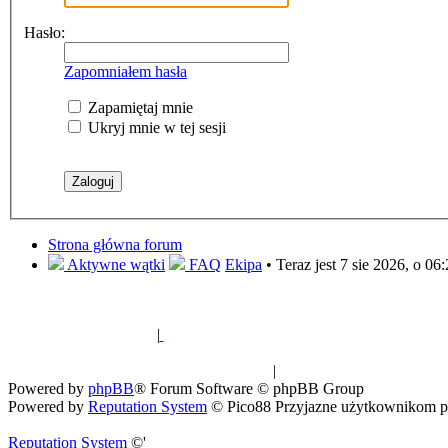
Hasło:
Zapomniałem hasła
Zapamiętaj mnie
Ukryj mnie w tej sesji
Strona główna forum
Aktywne wątki
FAQ
Ekipa
• Teraz jest 7 sie 2026, o 06
|
Sklep ogrodniczy - nasiona i sadzonki egz
Spis drzew
|
Strona miłośników euka
Powered by
phpBB
® Forum Software © phpBB Group
Powered by
Reputation System
© Pico88 Przyjazne użytkownikom p
Reputation System
©'