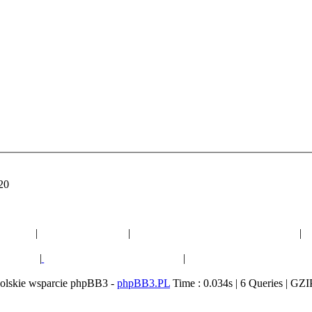
:20
Polecane strony:
otyczne
|
Ogród botaniczny
|
Forum ogrodnicze o eukaliptusach
|
F
liptusów
|
Polityczne forum dyskusyjne
|
Ogólnopolski Dziennik "B
olskie wsparcie phpBB3 -
phpBB3.PL
Time : 0.034s | 6 Queries | GZI