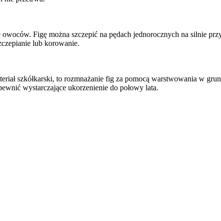
ę owoców. Figę można szczepić na pędach jednorocznych na silnie prz
zczepianie lub korowanie.
riał szkółkarski, to rozmnażanie fig za pomocą warstwowania w gru
ewnić wystarczające ukorzenienie do połowy lata.