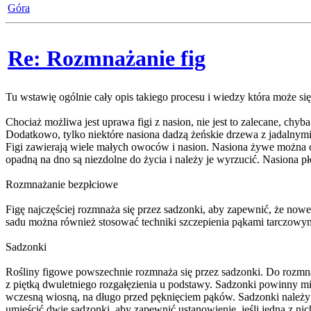
Góra
Re: Rozmnażanie fig
Tu wstawię ogólnie cały opis takiego procesu i wiedzy która może si
Chociaż możliwa jest uprawa figi z nasion, nie jest to zalecane, ch
Dodatkowo, tylko niektóre nasiona dadzą żeńskie drzewa z jadalny
Figi zawierają wiele małych owoców i nasion. Nasiona żywe można od
opadną na dno są niezdolne do życia i należy je wyrzucić. Nasiona 
Rozmnażanie bezpłciowe
Figę najczęściej rozmnaża się przez sadzonki, aby zapewnić, że nowe
sadu można również stosować techniki szczepienia pąkami tarczowymi
Sadzonki
Rośliny figowe powszechnie rozmnaża się przez sadzonki. Do rozmn
z piętką dwuletniego rozgałęzienia u podstawy. Sadzonki powinny m
wczesną wiosną, na długo przed pęknięciem pąków. Sadzonki należy
umieścić dwie sadzonki, aby zapewnić ustanowienie, jeśli jedna z nic