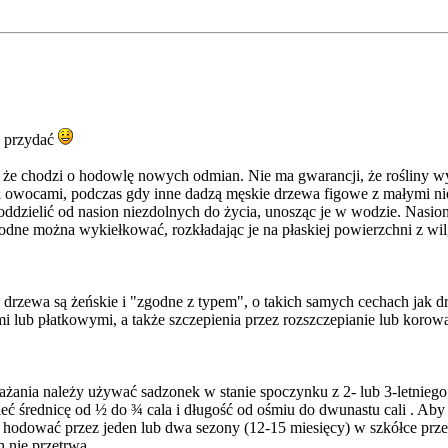
ę przydać
yba że chodzi o hodowlę nowych odmian. Nie ma gwarancji, że rośliny 
mi owocami, podczas gdy inne dadzą męskie drzewa figowe z małymi n
dzielić od nasion niezdolnych do życia, unosząc je w wodzie. Nasion
płodne można wykiełkować, rozkładając je na płaskiej powierzchni z 
 drzewa są żeńskie i "zgodne z typem", o takich samych cechach jak d
 lub płatkowymi, a także szczepienia przez rozszczepianie lub korowa
ażania należy używać sadzonek w stanie spoczynku z 2- lub 3-letnie
ieć średnicę od ½ do ¾ cala i długość od ośmiu do dwunastu cali . Ab
 hodować przez jeden lub dwa sezony (12-15 miesięcy) w szkółce prz
h nie przetrwa.