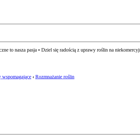
czne to nasza pasja • Dziel się radością z uprawy roślin na niekomer
zmy wspomagające
‹
Rozmnażanie roślin