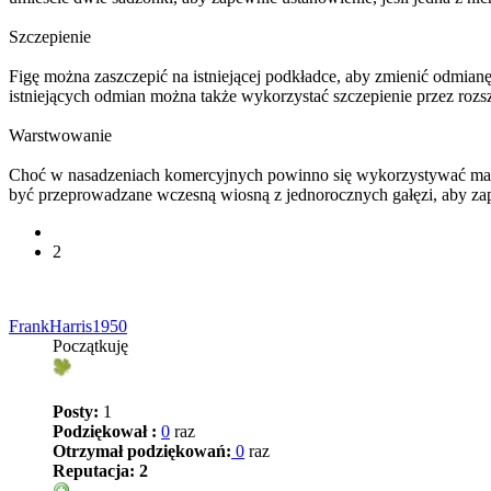
Szczepienie
Figę można zaszczepić na istniejącej podkładce, aby zmienić odmian
istniejących odmian można także wykorzystać szczepienie przez rozs
Warstwowanie
Choć w nasadzeniach komercyjnych powinno się wykorzystywać mate
być przeprowadzane wczesną wiosną z jednorocznych gałęzi, aby zap
2
FrankHarris1950
Początkuję
Posty:
1
Podziękował :
0
raz
Otrzymał podziękowań:
0
raz
Reputacja:
2