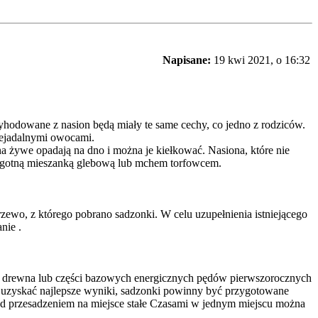
Napisane:
19 kwi 2021, o 16:32
wyhodowane z nasion będą miały te same cechy, co jedno z rodziców.
iejadalnymi owocami.
a żywe opadają na dno i można je kiełkować. Nasiona, które nie
wilgotną mieszanką glebową lub mchem torfowcem.
rzewo, z którego pobrano sadzonki. W celu uzupełnienia istniejącego
nie .
go drewna lub części bazowych energicznych pędów pierwszorocznych
y uzyskać najlepsze wyniki, sadzonki powinny być przygotowane
ed przesadzeniem na miejsce stałe Czasami w jednym miejscu można