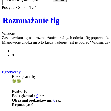
Posty: 2 • Strona
1
z
1
Rozmnażanie fig
Witajcie
Zastanawiam się nad rozmnażaniem rożnych odmian fig poprzez ukor
Mianowicie chodzi mi o to kiedy najlepiej jest je pobrać? Wiosną czy je
0
Egzotyczny
Rozkręcam się
Posty:
10
Podziękował :
0
raz
Otrzymał podziękowań:
0
raz
Reputacja:
0