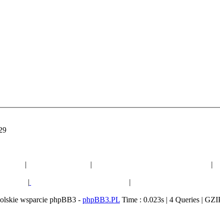
:29
Polecane strony:
otyczne
|
Ogród botaniczny
|
Forum ogrodnicze o eukaliptusach
|
F
liptusów
|
Polityczne forum dyskusyjne
|
Ogólnopolski Dziennik "B
olskie wsparcie phpBB3 -
phpBB3.PL
Time : 0.023s | 4 Queries | GZI