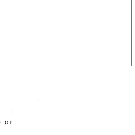
orum geologiczne
|
Topical seeds and plants
iolog"
|
Nowapolska forum polityczne
P : Off