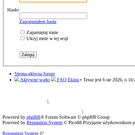
Hasło:
Zapomniałem hasła
Zapamiętaj mnie
Ukryj mnie w tej sesji
Strona główna forum
Aktywne wątki
FAQ
Ekipa
• Teraz jest 6 sie 2026, o 16
|
Sklep ogrodniczy - nasiona i sadzonki egz
Spis drzew
|
Strona miłośników euka
Powered by
phpBB
® Forum Software © phpBB Group
Powered by
Reputation System
© Pico88 Przyjazne użytkownikom p
Reputation System
©'