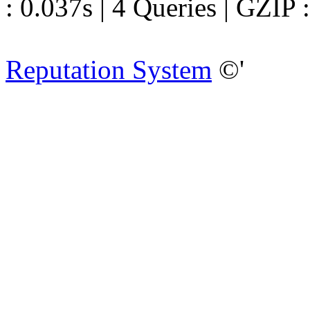
: 0.037s | 4 Queries | GZIP 
Reputation System
©'