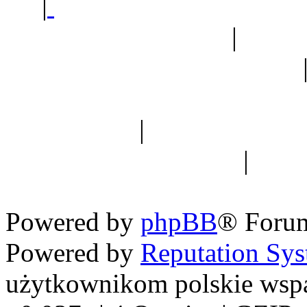
|
Sklep ogrodniczy - na
Ogród botaniczny
|
Forum
Forum geologiczne
Spis drzew
|
Strona miłoś
forum dyskusyjne
|
Ogól
Nowapolska 
Powered by
phpBB
® Foru
Powered by
Reputation Sy
użytkownikom polskie wsp